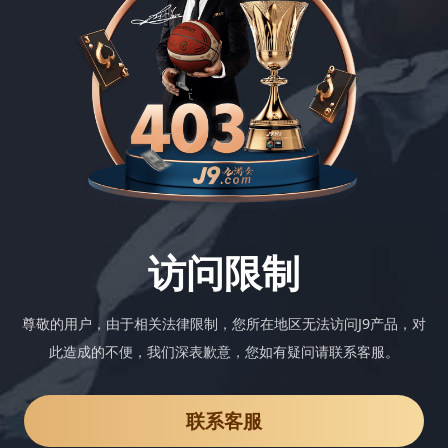
访问限制
尊敬的用户，由于相关法律限制，您所在地区无法访问J9产品，对
此造成的不便，我们深表歉意，您如有疑问请联系客服。
联系客服