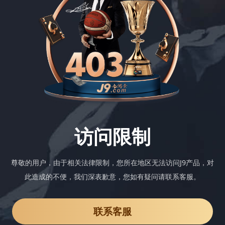
访问限制
尊敬的用户，由于相关法律限制，您所在地区无法访问J9产品，对
此造成的不便，我们深表歉意，您如有疑问请联系客服。
联系客服